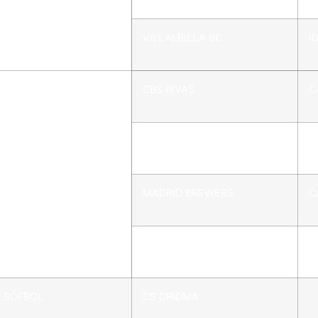
VILLALBILLA BC
I
 BÉISBOL
CBS RIVAS
C
RAMS
C
MADRID BREWERS
C
VILLALBILLA BC
C
E SÓFBOL
CS DRIDMA