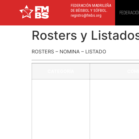
FEDERACIÓN MADRILEÑA
DE BÉISBOL Y SÓFBOL.
FEDERACIÓ
registro@fmbs.org
Rosters y Listado
ROSTERS – NOMINA – LISTADO
CATEGORÍA
COMP
INFANTIL
LIGA MADRILEÑA DE