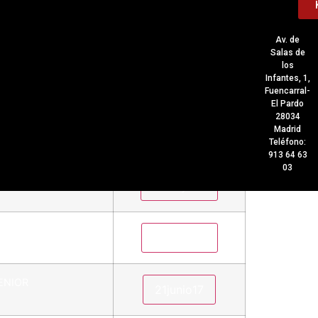
ENIOR
Av. de
Salas de
los
ENIOR
Infantes, 1,
Fuencarral-
El Pardo
28034
ENIOR
Madrid
Teléfono:
913 64 63
03
ENIOR
ENIOR
ENIOR