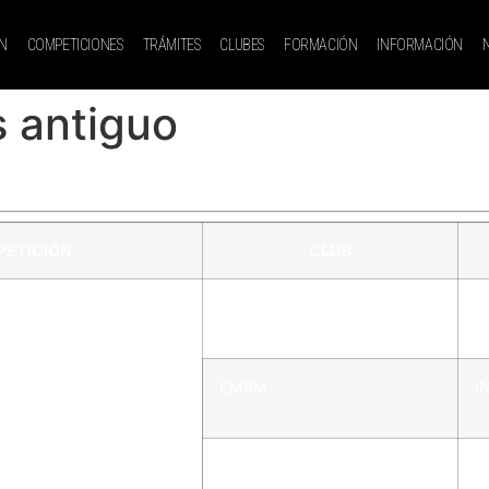
N
COMPETICIONES
TRÁMITES
CLUBES
FORMACIÓN
INFORMACIÓN
s antiguo
ETICIÓN
CLUB
 BÉISBOL
CBS RIVAS
I
EMBM
I
CEB TRIPLE PLAY
I