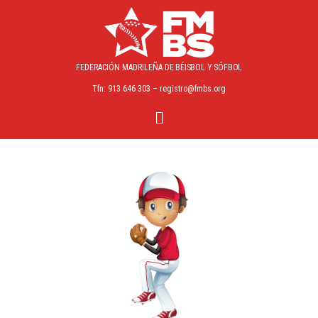
FEDERACIÓN MADRILEÑA
DE BÉISBOL Y SÓFBOL
Tfn: 913 646 303 – registro@fmbs.org