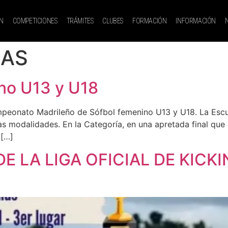
N
COMPETICIONES
TRÁMITES
CLUBES
FORMACIÓN
INFORMACIÓN
IAS
ino U13 y U18
Campeonato Madrileño de Sófbol femenino U13 y U18. La Esc
 modalidades. En la Categoría, en una apretada final que 
 […]
DE LA LIGA OFICIAL DE KIC