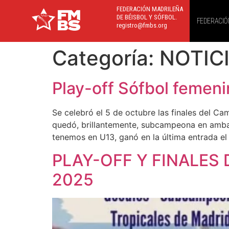
FEDERACIÓN MADRILEÑA
DE BÉISBOL Y SÓFBOL.
FEDERACIÓ
registro@fmbs.org
Categoría:
NOTIC
Play-off Sófbol femen
Se celebró el 5 de octubre las finales del 
quedó, brillantemente, subcampeona en ambas
tenemos en U13, ganó en la última entrada el
PLAY-OFF Y FINALES 
2025