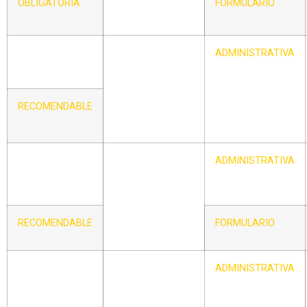
OBLIGATORIA
FORMULARIO
CIRCULAR – VI
CONCESIÓN Y/O
ADMINISTRATIVA
PARTICIPACIÓN
EN
ORGANIZACIÓN
RECOMENDABLE
DE
CAMPEONATOS
CIRCULAR –
AUTORIZACIÓN
ADMINISTRATIVA
VII
DE TORNEOS DE
BÉISBOL Y
SÓFBOL EN LA
COMUNIDAD DE
RECOMENDABLE
FORMULARIO
MADRID
CIRCULAR –
CERTIFICADO
ADMINISTRATIVA
VIII
MÉDICO DE
APTITUD PARA