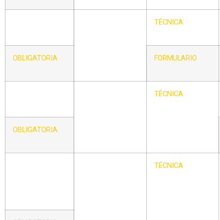
CIRCULAR –
FORMULARIO DE
TÉCNICA
XXIV
PROTESTA
TÉCNICA DE
JUEGOS
OBLIGATORIA
FORMULARIO
CIRCULAR –
FORMULARIO DE
TÉCNICA
XXV
RECLAMACIÓN
EN QUEJA
OBLIGATORIA
CIRCULAR –
DESIGNACIÓN DE
TÉCNICA
XXVI
LAS PELOTAS
OFICIALES Y
MATERIAL
HOMOLOGADO
PARA LAS