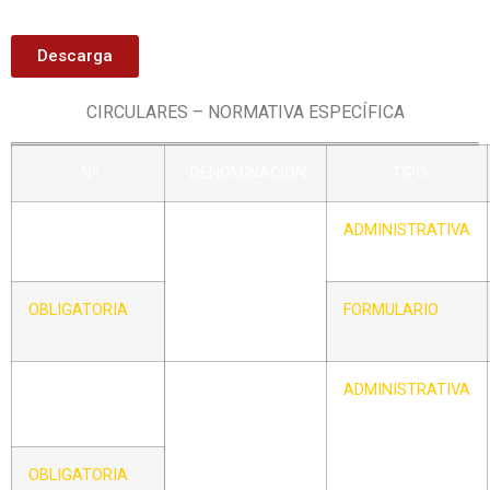
Descarga
CIRCULARES – NORMATIVA ESPECÍFICA
Nº
DENOMINACIÓN
TIPO
CIRCULAR – I
NORMATIVA DE
ADMINISTRATIVA
AFILIACIÓN,
INSCRIPCIÓN Y
DILIGENCIA
OBLIGATORIA
FORMULARIO
FEDERATIVA
CIRCULAR – II
TASAS, TARÍFAS
ADMINISTRATIVA
Y DERECHOS DE
OFICIALES
TÉCNICOS:
OBLIGATORIA
ÁRBITROS Y