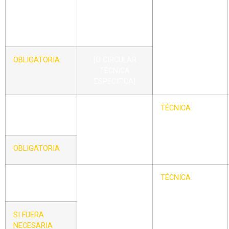
PARA
CATEGORÍAS
MENORES DE
SÓBOL
OBLIGATORIA
[O CIRCULAR
TÉCNICA
ESPECÍFICA]
CIRCULAR –
CRITERIOS DE
TÉCNICA
XXII
UNIFICACIÓN E
INTERPRETACIÓN
DE CONDUCTAS
OBLIGATORIA
SANCIONABLES
CIRCULAR –
NORMAS
TÉCNICA
XXIII
ESPECÍFICAS DE
LOS PLAY-OFF
SI FUERA
NECESARIA