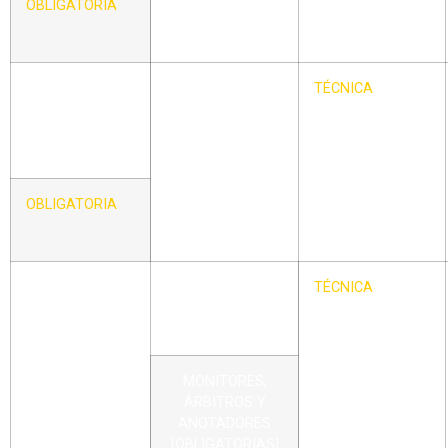
OBLIGATORIA
COMPETICIONES
DE BÉISBOL
CIRCULAR –
DESIGNACIÓN DE
TÉCNICA
XXVII
LAS PELOTAS
OFICIALES Y
MATERIAL
HOMOLOGADO
PARA LAS
OBLIGATORIA
COMPETICIONES
DE SÓFBOL
CIRCULAR –
CONVOCATORIAS
TÉCNICA
XXVIII
DE CURSOS DE
OBLIGATORIA
FORMACIÓN
MONITORES,
ÁRBITROS Y
ANOTADORES
[OBLIGATORIAS]