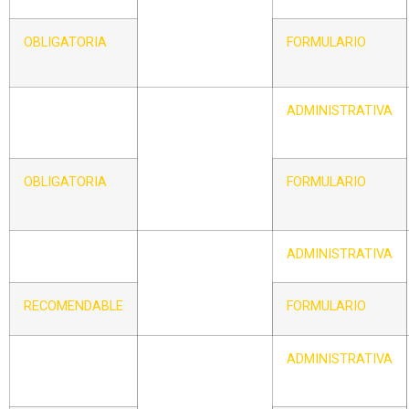
LA PRÁCTICA
DEPORTIVA DEL
OBLIGATORIA
FORMULARIO
BÉISBOL Y/O
SÓFBOL
CIRCULAR – IX
CERTIFICADO
ADMINISTRATIVA
MÉDICO DE
APTITUD PARA
PARTICIPAR EN
OBLIGATORIA
FORMULARIO
CATEGORÍA
SUPERIOR
CIRCULAR – X
CERTIFICADO DE
ADMINISTRATIVA
HOMOLOGACIÓN
DE TERRENO DE
RECOMENDABLE
FORMULARIO
JUEGO
CIRCULAR – XI
AUTORIZACIÓN
ADMINISTRATIVA
DE TUTOR LEGAL
PARA