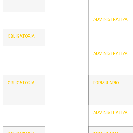
ANOTADORES
CIRCULAR – III
LISTADO DE
ADMINISTRATIVA
TITULADOS
TÉCNICOS DE LA
OBLIGATORIA
FMBS
CIRCULAR – IV
SEGURO
ADMINISTRATIVA
DEPORTIVO:
COBERTURA,
PROCEDIMIENTO
, PARTES DE
OBLIGATORIA
FORMULARIO
ACCIDENTE,
CENTROS
ASOCIADOS
CIRCULAR – V
FORMULARIO DE
ADMINISTRATIVA
APLAZAMIENTO
Y/O SUSPENSIÓN
DE JUEGOS