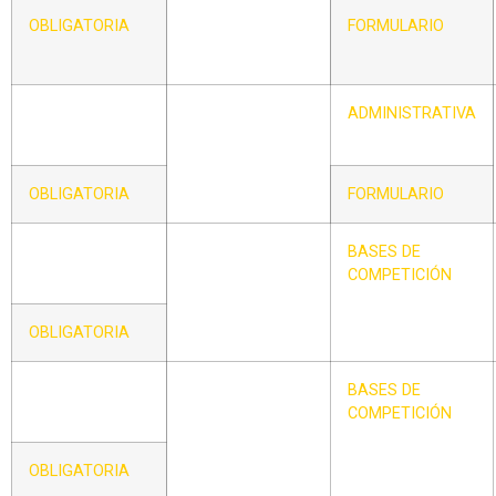
PARTICIPAR EN
OBLIGATORIA
FORMULARIO
CATEGORÍA
SUPERIOR
CIRCULAR –
ACREDITACIÓN
ADMINISTRATIVA
XII
DE ESTANCIA
LEGAL EN
ESPAÑA
OBLIGATORIA
FORMULARIO
CIRCULAR –
BASES DE LAS
BASES DE
XIII
LIGAS DE
COMPETICIÓN
BÉISBOL
OBLIGATORIA
CIRCULAR –
BASES DE LAS
BASES DE
XIV
LIGAS DE SÓFBOL
COMPETICIÓN
OBLIGATORIA