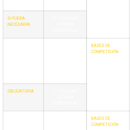
MASCULINO
SI FUERA
[O CIRCULAR
NECESARIA
TÉCNICA
ESPECÍFICA]
CIRCULAR –
BASES
BASES DE
XX
ESPECIALES
COMPETICIÓN
PARA
CATEGORÍAS
MENORES DE
BÉISBOL
OBLIGATORIA
[O CIRCULAR
TÉCNICA
ESPECÍFICA]
CIRCULAR –
BASES
BASES DE
XXI
ESPECIALES
COMPETICIÓN