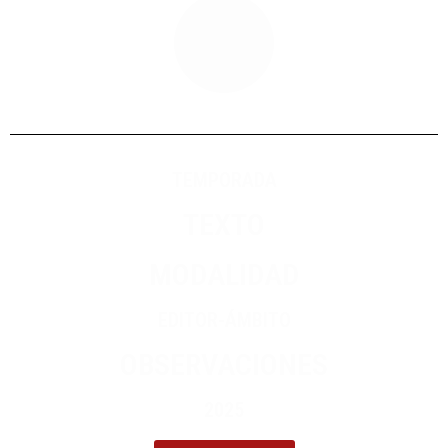
TEMPORADA
TEXTO
MODALIDAD
EDITOR-ÁMBITO
OBSERVACIONES
2025