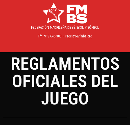
FEDERACIÓN MADRILEÑA
DE BÉISBOL Y SÓFBOL
Tfn: 913 646 303 – registro@fmbs.org
REGLAMENTOS
OFICIALES DEL
JUEGO