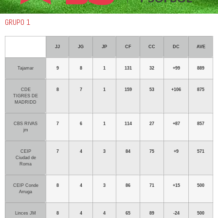
GRUPO 1
JJ
JG
JP
CF
CC
DC
AVE
Tajamar
9
8
1
131
32
+
99
889
CDE
8
7
1
159
53
+
106
875
TIGRES DE
MADRIDD
CBS RIVAS
7
6
1
114
27
+
87
857
jm
CEIP
7
4
3
84
75
+
9
571
Ciudad de
Roma
CEIP Conde
8
4
3
86
71
+
15
500
Arruga
Linces JM
8
4
4
65
89
-24
500