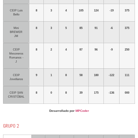
CEIP Luis
8
3
4
105
124
-19
375
Bello
Mini
8
3
5
85
91
-6
375
BREWER
JM
CEIP
8
2
4
87
96
-9
250
Mesoneros
Romanos -
J
CEIP
9
1
8
58
180
-122
111
Jovellanos
CEIP SAN
8
0
8
39
175
-136
000
CRISTÓBAL
Desarrollado por
MPCoder
GRUPO 2