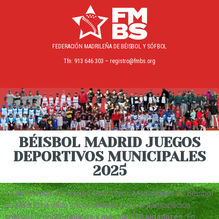
FEDERACIÓN MADRILEÑA
DE BÉISBOL Y SÓFBOL
Tfn: 913 646 303 – registro@fmbs.org
BÉISBOL MADRID JUEGOS
DEPORTIVOS MUNICIPALES
2025
La temporada de Juegos Deportivos Municipales de Béisbol
en Madrid ha dado inicio, contando con la participación
entusiasta de
22 equipos y más de 310 jugadores.
En