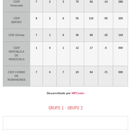
CEIP
7
2
3
70
84
-14
286
Venezuela
CEIP
8
2
6
55
110
-55
250
SERVET
CDE Orichas
7
1
6
36
68
-32
143
CEIP
1
0
1
12
17
-5
000
REPÚBLICA
DE
VENEZUELA
CEIP CONDE
7
0
7
23
94
-71
000
DE
ROMANONES
Desarrollado por
MPCoder
GRUPO 1 - GRUPO 2
Enero