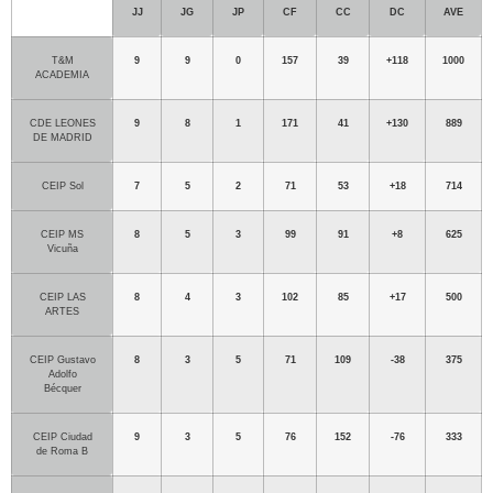
JJ
JG
JP
CF
CC
DC
AVE
T&M
9
9
0
157
39
+
118
1000
ACADEMIA
CDE LEONES
9
8
1
171
41
+
130
889
DE MADRID
CEIP Sol
7
5
2
71
53
+
18
714
CEIP MS
8
5
3
99
91
+
8
625
Vicuña
CEIP LAS
8
4
3
102
85
+
17
500
ARTES
CEIP Gustavo
8
3
5
71
109
-38
375
Adolfo
Bécquer
CEIP Ciudad
9
3
5
76
152
-76
333
de Roma B