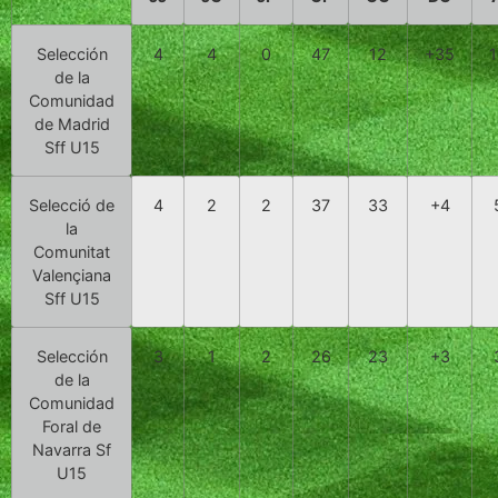
Selección
4
4
0
47
12
+
35
de la
Comunidad
de Madrid
Sff U15
Selecció de
4
2
2
37
33
+
4
la
Comunitat
Valençiana
Sff U15
Selección
3
1
2
26
23
+
3
de la
Comunidad
Foral de
Navarra Sf
U15