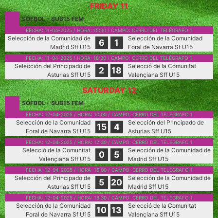
FRIDAY 11
SÓFBOL
-
SUB15 FEM
FECHA:
11-04-2025
/ HORA:
15:30
/ CAMPO:
CERRO DEL TELÉGRAFO 1
Selección de la Comunidad de
Selección de la Comunidad
6
1
Madrid Sff U15
Foral de Navarra Sf U15
FECHA:
11-04-2025
/ HORA:
18:30
/ CAMPO:
CERRO DEL TELÉGRAFO 1
Selección del Principado de
Selecció de la Comunitat
2
18
Asturias Sff U15
Valençiana Sff U15
SATURDAY 12
SÓFBOL
-
SUB15 FEM
FECHA:
12-04-2025
/ HORA:
10:00
/ CAMPO:
CERRO DEL TELÉGRAFO 1
Selección de la Comunidad
Selección del Principado de
15
4
Foral de Navarra Sf U15
Asturias Sff U15
FECHA:
12-04-2025
/ HORA:
12:30
/ CAMPO:
CERRO DEL TELÉGRAFO 1
Selecció de la Comunitat
Selección de la Comunidad de
0
5
Valençiana Sff U15
Madrid Sff U15
FECHA:
12-04-2025
/ HORA:
16:00
/ CAMPO:
CERRO DEL TELÉGRAFO 1
Selección del Principado de
Selección de la Comunidad de
5
20
Asturias Sff U15
Madrid Sff U15
FECHA:
12-04-2025
/ HORA:
18:30
/ CAMPO:
CERRO DEL TELÉGRAFO 1
Selección de la Comunidad
Selecció de la Comunitat
10
13
Foral de Navarra Sf U15
Valençiana Sff U15