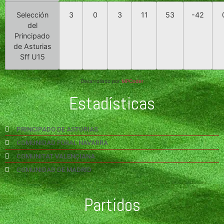
Selección
3
0
3
11
53
-42
del
Principado
de Asturias
Sff U15
Desarrollado por
MPCoder
Estadísticas
PRINCIPADO DE ASTURIAS
COMUNIDAD FORAL NAVARRA
COMUNITAT VALENÇIANA
COMUNIDAD DE MADRID
Partidos