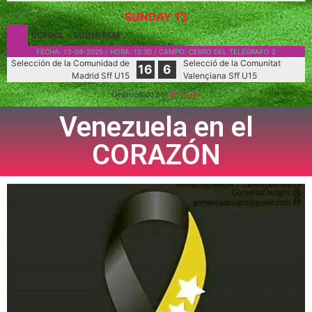
SUNDAY 13
SÓFBOL
-
SUB15 FEM
FECHA:
13-04-2025
/ HORA:
12:30
/ CAMPO:
CERRO DEL TELÉGRAFO 2
Selección de la Comunidad de
Selecció de la Comunitat
16
6
Madrid Sff U15
Valençiana Sff U15
Desarrollado por
MPCoder
Venezuela en el
CORAZÓN