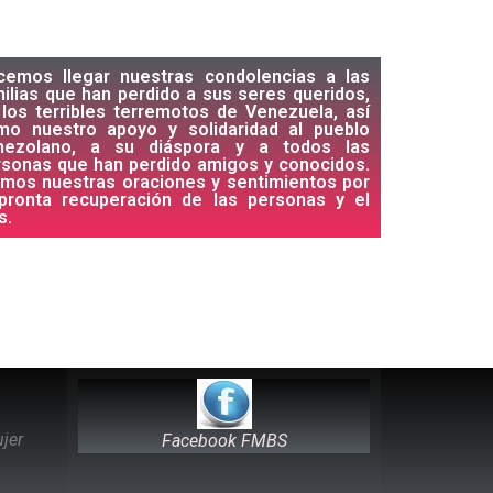
cemos llegar nuestras condolencias a las
ilias que han perdido a sus seres queridos,
los terribles terremotos de Venezuela, así
mo nuestro apoyo y solidaridad al pueblo
nezolano, a su diáspora y a todos las
rsonas que han perdido amigos y conocidos.
imos nuestras oraciones y sentimientos por
 pronta recuperación de las personas y el
s.
jer
Facebook FMBS