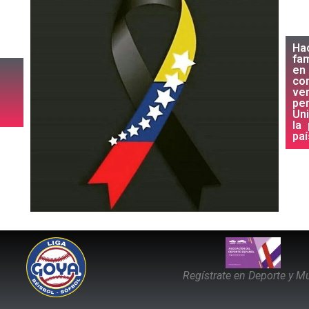
Ha
fam
en 
co
ve
pe
Un
la
paí
Regístrate en Deporte y Mu