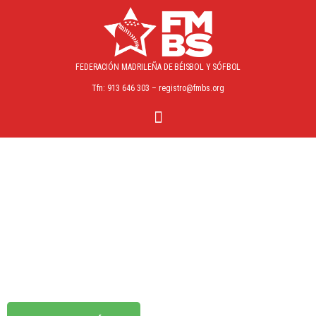
FEDERACIÓN MADRILEÑA
DE BÉISBOL Y SÓFBOL
Tfn: 913 646 303 – registro@fmbs.org
Curso de Anotación
Nivel 1