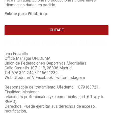
necesitan adaptaciones o traducciones a diferentes
idiomas, no duden en pedirlo.
Enlace para WhatsApp:
CUFADE
POLÍTICA DE PRIVACIDAD UFEDEMA
Iván Frechilla
Office Manager UFEDEMA
Unión de Federaciones Deportivas Madrileñas
Calle Castelló 107, 1ºB, 28006 Madrid
Tel: 676.391.244 / 915621232
Web UfedemaTV Facebook Twitter Instagram
Responsable del tratamiento: Ufedema – G79163721.
Finalidad: Mantener
relaciones profesionales y/o comerciales (art. 6.1. a. y b.
RGPD).
Derechos: Puede ejercitar sus derechos de acceso,
rectificación,