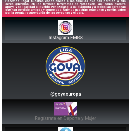
Hacemos llegar nuestras condolencias a las familias que han perdido a sus
seres queridos, en los terribles terremotos de Venezuela, así como nuestro
apoyo y solidaridad al pueblo venezolano, a su diáspora y a todos las personas
que han perdido amigos y conocidos. Unimos nuestras oraciones y sentimientos
por la pronta recuperación de las personas y el país.
Instagram FMBS
@goyaeuropa
Regístrate en Deporte y Mujer