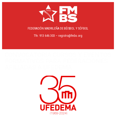
FEDERACIÓN MADRILEÑA
DE BÉISBOL Y SÓFBOL
Tfn: 913 646 303 – registro@fmbs.org
CONVOCATORIA CURSOS Y EVENTOS
FORMATIVOS PARA FEDERACIONES
AFILIADAS A UFEDEMA