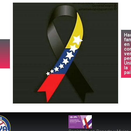
Ha
fam
en 
co
ve
pe
Un
la
paí