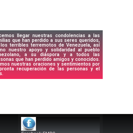
cemos llegar nuestras condolencias a las
ilias que han perdido a sus seres queridos,
los terribles terremotos de Venezuela, así
mo nuestro apoyo y solidaridad al pueblo
nezolano, a su diáspora y a todos las
rsonas que han perdido amigos y conocidos.
imos nuestras oraciones y sentimientos por
 pronta recuperación de las personas y el
s.