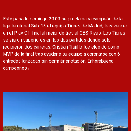
Este pasado domingo 29.09 se proclamaba campeón de la
liga territorial Sub-13 el equipo Tigres de Madrid, tras vencer
en el Play Off final al mejor de tres al CBS Rivas. Los Tigres
se vieron superiores en los dos partidos donde solo
recibieron dos carreras. Cristian Trujillo fue elegido como
MVP de la final tras ayudar a su equipo a coronarse con 6
entradas lanzadas sin permitir anotación. Enhorabuena
campeones ¡¡