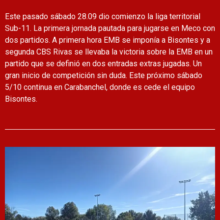
Este pasado sábado 28.09 dio comienzo la liga territorial
Sub-11. La primera jornada pautada para jugarse en Meco con
dos partidos. A primera hora EMB se imponía a Bisontes y a
segunda CBS Rivas se llevaba la victoria sobre la EMB en un
partido que se definió en dos entradas extras jugadas. Un
gran inicio de competición sin duda. Este próximo sábado
5/10 continua en Carabanchel, donde es cede el equipo
Bisontes.