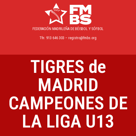
FEDERACIÓN MADRILEÑA
DE BÉISBOL Y SÓFBOL
Tfn: 913 646 303 – registro@fmbs.org
TIGRES de
MADRID
CAMPEONES DE
LA LIGA U13