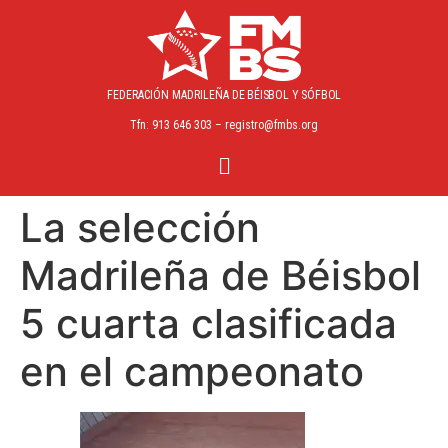
FEDERACIÓN MADRILEÑA
DE BÉISBOL Y SÓFBOL
Tfn: 913 646 303 – registro@fmbs.org
La selección
Madrileña de Béisbol
5 cuarta clasificada
en el campeonato