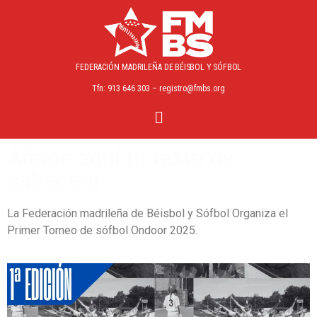
FEDERACIÓN MADRILEÑA
DE BÉISBOL Y SÓFBOL
Tfn: 913 646 303 – registro@fmbs.org
Añade aquí tu texto de
cabecera
La Federación madrileña de Béisbol y Sófbol Organiza el
Primer Torneo de sófbol Ondoor 2025.