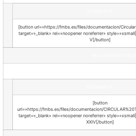
NORMATIVA
[button url=»https://fmbs.es/files/documentacion/Circu
target=»_blank» rel=»noopener noreferrer» style=»xsmall|
V[/button]
REQUERIMIENTOS D
PROTESTA TÉCNIC
NORMATIVA
[button
url=»https://fmbs.es/files/documentacion/CIRCULAR%
target=»_blank» rel=»noopener noreferrer» style=»xsmall|
XXIV[/button]