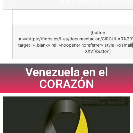
QUEJA SOBRE CALIDAD Y ORGANI
NORMATIVA
[button
url=»https://fmbs.es/files/documentacion/CIRCULAR%
target=»_blank» rel=»noopener noreferrer» style=»xsmall|
XXV[/button]
Venezuela en el
CORAZÓN