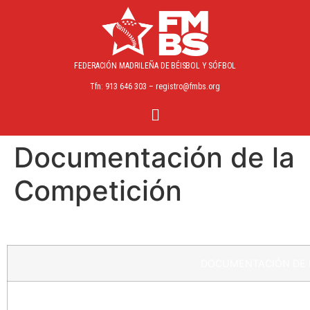
FEDERACIÓN MADRILEÑA
DE BÉISBOL Y SÓFBOL
Tfn: 913 646 303 – registro@fmbs.org
Documentación de la
Competición
DOCUMENTACIÓN DE 
APLAZAMIENTO Y 