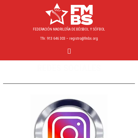
FEDERACIÓN MADRILEÑA
DE BÉISBOL Y SÓFBOL
Tfn: 913 646 303 – registro@fmbs.org
REDES SOCIALES