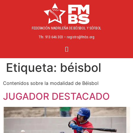
FEDERACIÓN MADRILEÑA
DE BÉISBOL Y SÓFBOL
Tfn: 913 646 303 – registro@fmbs.org
Etiqueta:
béisbol
Contenidos sobre la modalidad de Béisbol
JUGADOR DESTACADO