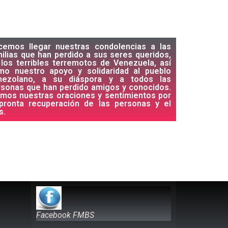
cemos llegar nuestras condolencias a las
ilias que han perdido a sus seres queridos,
los terribles terremotos de Venezuela, así
mo nuestro apoyo y solidaridad al pueblo
nezolano, a su diáspora y a todos las
rsonas que han perdido amigos y conocidos.
imos nuestras oraciones y sentimientos por
 pronta recuperación de las personas y el
s.
Facebook FMBS