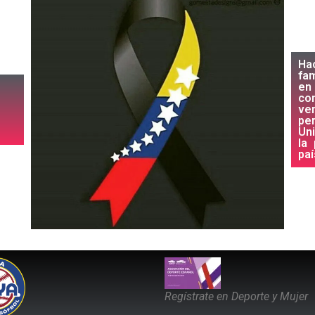
Ha
fam
en 
co
ve
pe
Un
la
paí
Regístrate en Deporte y Mujer