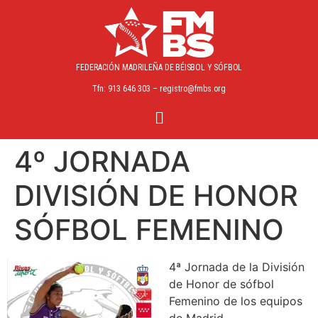
FEDERACIÓN MADRILEÑA
DE BÉISBOL Y SÓFBOL
Tfn: 913 646 303 – registro@fmbs.org
4º JORNADA
DIVISIÓN DE HONOR
SÓFBOL FEMENINO
4ª Jornada de la División
de Honor de sófbol
Femenino de los equipos