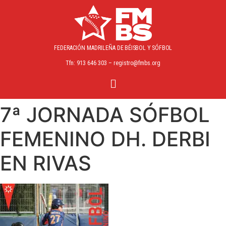
FEDERACIÓN MADRILEÑA
DE BÉISBOL Y SÓFBOL
Tfn: 913 646 303 – registro@fmbs.org
7ª JORNADA SÓFBOL
FEMENINO DH. DERBI
EN RIVAS