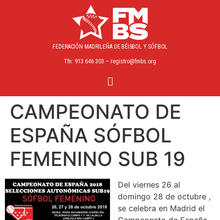
FEDERACIÓN MADRILEÑA
DE BÉISBOL Y SÓFBOL
Tfn: 913 646 303 – registro@fmbs.org
CAMPEONATO DE
ESPAÑA SÓFBOL
FEMENINO SUB 19
Del viernes 26 al
domingo 28 de octubre ,
se celebra en Madrid el