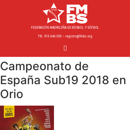
FEDERACIÓN MADRILEÑA
DE BÉISBOL Y SÓFBOL
Tfn: 913 646 303 – registro@fmbs.org
Campeonato de
España Sub19 2018 en
Orio