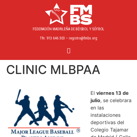
FEDERACIÓN MADRILEÑA
DE BÉISBOL Y SÓFBOL
Tfn: 913 646 303 – registro@fmbs.org
CLINIC MLBPAA
El
viernes 13 de
julio
, se celebrara
en las
instalaciones
deportivas del
Colegio Tajamar