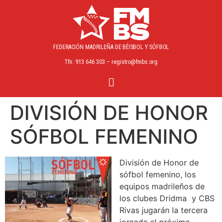
FEDERACIÓN MADRILEÑA
DE BÉISBOL Y SÓFBOL
Tfn: 913 646 303 – registro@fmbs.org
DIVISIÓN DE HONOR
SÓFBOL FEMENINO
División de Honor de
sófbol femenino, los
equipos madrileños de
los clubes Dridma y CBS
Rivas jugarán la tercera