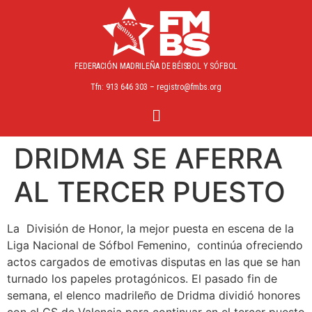
FEDERACIÓN MADRILEÑA
DE BÉISBOL Y SÓFBOL
Tfn: 913 646 303 – registro@fmbs.org
DRIDMA SE AFERRA
AL TERCER PUESTO
La División de Honor, la mejor puesta en escena de la
Liga Nacional de Sófbol Femenino, continúa ofreciendo
actos cargados de emotivas disputas en las que se han
turnado los papeles protagónicos. El pasado fin de
semana, el elenco madrileño de Dridma dividió honores