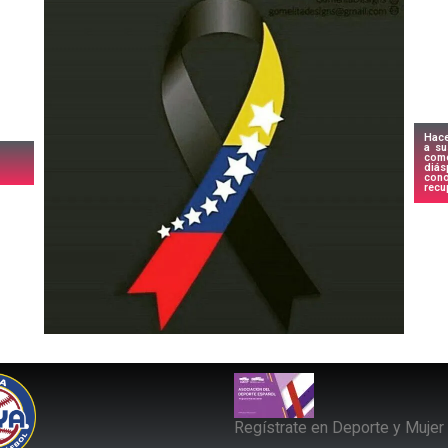
Hace
a su
com
diá
cono
recu
Regístrate en Deporte y Mujer