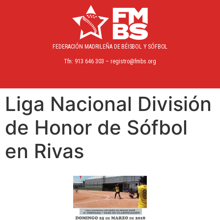
FEDERACIÓN MADRILEÑA
DE BÉISBOL Y SÓFBOL
Tfn: 913 646 303 – registro@fmbs.org
Liga Nacional División
de Honor de Sófbol
en Rivas