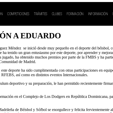
ÓN
COMPETICIONES
TRÁMITES
CLUBES
FORMACIÓN
INFORMACIÓN
IÓN A EDUARDO
ez Méndez se inició desde muy pequeño en el deporte del béisbol, c
e ha tenido un gran entusiasmo por este deporte, por aprender y mejora
 jugado, ha obtenido muchos premios por parte de la FMBS y ha partic
 Comunidad de Madrid.
este deporte ha sido cumplimentada con otras participaciones en equipo
a RFEBS, así como en distintos eventos Internacionales.
culum deportivo y su preparación, le han permitido recientemente firma
ormación en el Complejo de Los Dodgers en República Dominicana, pa
adrileña de Béisbol y Sófbol se enorgullece y felicita fervientement