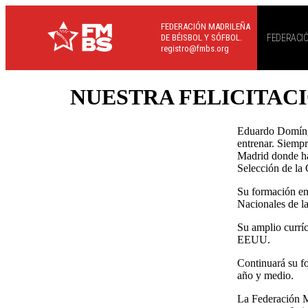
FEDERACIÓN MADRILEÑA
DE BÉISBOL Y SÓFBOL.
FEDERACI
registro@fmbs.org
NUESTRA FELICITAC
Eduardo Domíngu
entrenar. Siempr
Madrid donde ha
Selección de la
Su formación en 
Nacionales de l
Su amplio currí
EEUU.
Continuará su f
año y medio.
La Federación M