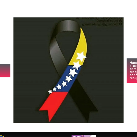
Hace
a su
com
diá
cono
recu